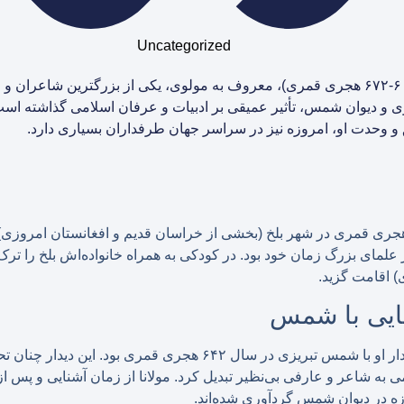
Uncategorized
مولانا جلال‌الدین محمد بلخی (۶۰۴-۶۷۲ هجری قمری)، معروف به مولوی، یکی از بزرگترین
ی و دیوان شمس، تأثیر عمیقی بر ادبیات و عرفان اسلامی گذاشته است
 و وحدت او، امروزه نیز در سراسر جهان طرفداران بسیاری دارد.
لانا در ۶ ربیع‌الاول سال ۶۰۴ هجری قمری در شهر بلخ (بخشی از خراسان قدیم و افغانستان ام
 علمای بزرگ زمان خود بود. در کودکی به همراه خانواده‌اش بلخ را تر
) اقامت گزید.
ایی با شمس
مهم‌ترین واقعه زندگی مولانا، دیدار او با شمس تبریزی در سال ۶۴۲ هجری 
می به شاعر و عارفی بی‌نظیر تبدیل کرد. مولانا از زمان آشنایی و پس ا
ه در دیوان شمس گردآوری شده‌اند.