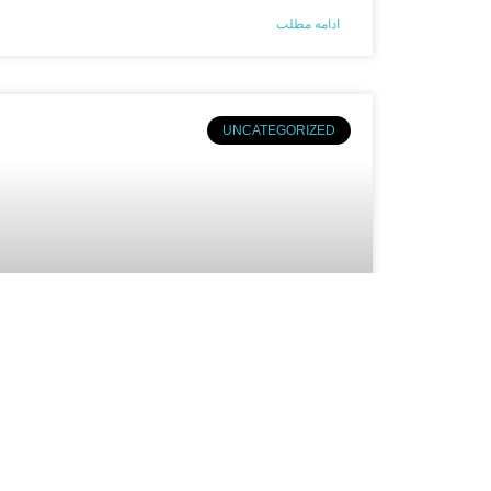
ادامه مطلب
UNCATEGORIZED
مولانا جلال‌الدین محمد بلخی (مولوی):
شاعر و عارف برجسته پارسی زبان
ادامه مطلب